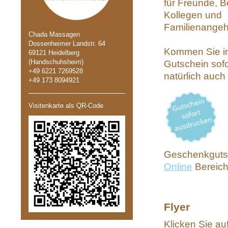
für Freunde, B
Kollegen und
Familienangeh
Chada Massagen
Dossenheimer Landstr. 64
Kommen Sie im
69121 Heidelberg
(Handschuhsheim)
Gutschein sofo
+49 6221 7269528
natürlich auc
+49 173 8094921
Visitenkarte als QR-Code
Geschenkguts
Online
Bereich
Flyer
Klicken Sie au